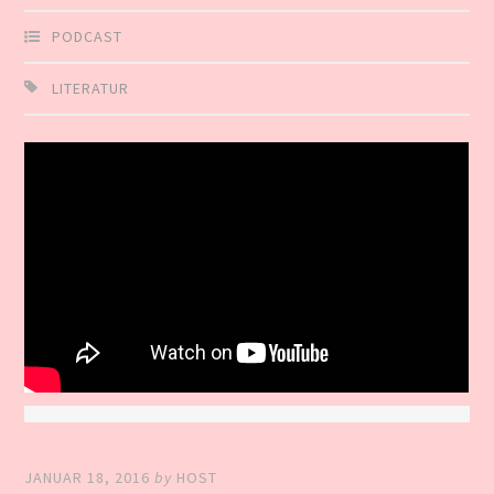
PODCAST
LITERATUR
JANUAR 18, 2016
by
HOST