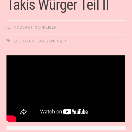
Takis Würger Teil II
PODCAST
,
SCHREIBEN
LITERATUR
,
TAKIS WÜRGER