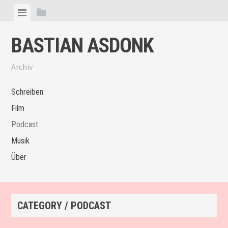
Skip
View
View
to
menu
sidebar
content
BASTIAN ASDONK
Archiv
Schreiben
Film
Podcast
Musik
Über
CATEGORY / PODCAST