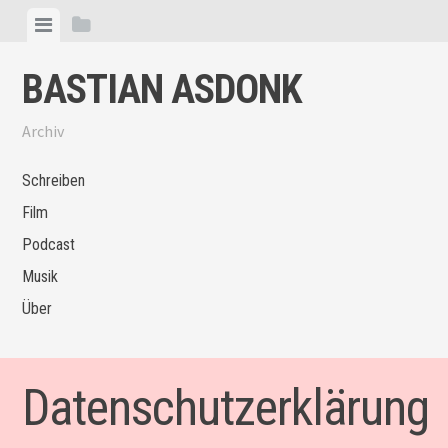
Skip
View
View
to
menu
sidebar
content
BASTIAN ASDONK
Archiv
Schreiben
Film
Podcast
Musik
Über
Datenschutzerklärung