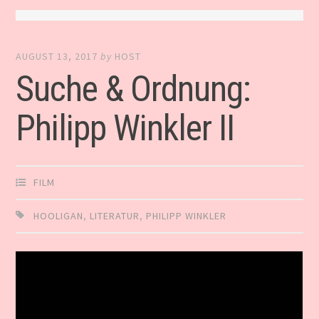
AUGUST 13, 2017
by
HOST
Suche & Ordnung:
Philipp Winkler II
FILM
HOOLIGAN
,
LITERATUR
,
PHILIPP WINKLER