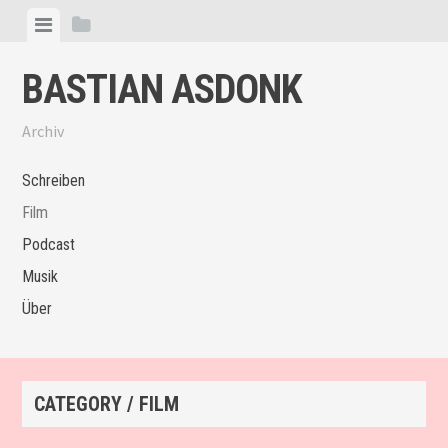
Skip
View
View
to
menu
sidebar
content
BASTIAN ASDONK
Archiv
Schreiben
Film
Podcast
Musik
Über
CATEGORY / FILM